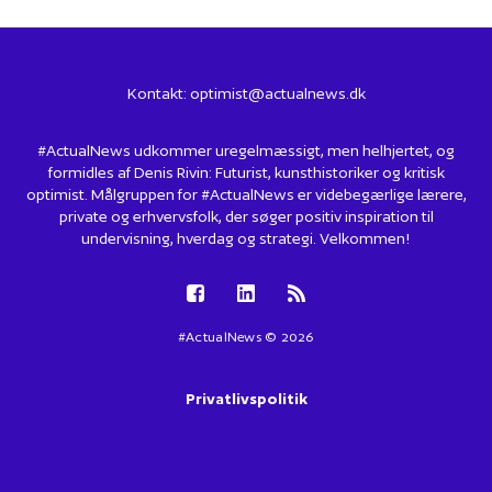
Kontakt:
optimist@actualnews.dk
#ActualNews udkommer uregelmæssigt, men helhjertet, og
formidles af Denis Rivin: Futurist, kunsthistoriker og kritisk
optimist. Målgruppen for #ActualNews er videbegærlige lærere,
private og erhvervsfolk, der søger positiv inspiration til
undervisning, hverdag og strategi. Velkommen!
#ActualNews © 2026
Privatlivspolitik