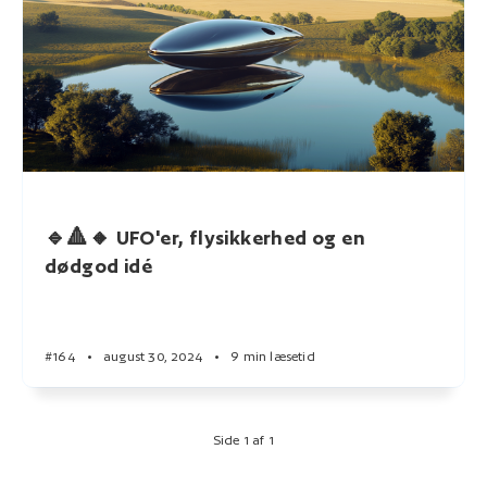
🔹🔺🔸 UFO'er, flysikkerhed og en
dødgod idé
#164
•
august 30, 2024
•
9 min læsetid
Side 1 af 1