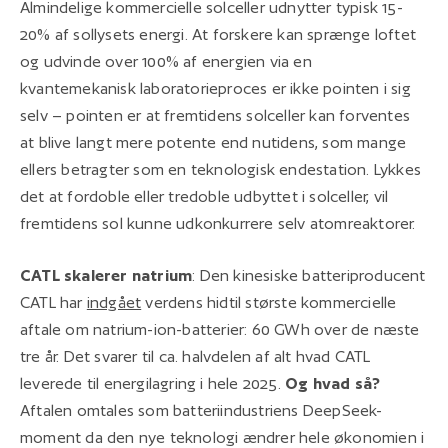
Almindelige kommercielle solceller udnytter typisk 15-
20% af sollysets energi. At forskere kan sprænge loftet
og udvinde over 100% af energien via en
kvantemekanisk laboratorieproces er ikke pointen i sig
selv – pointen er at fremtidens solceller kan forventes
at blive langt mere potente end nutidens, som mange
ellers betragter som en teknologisk endestation. Lykkes
det at fordoble eller tredoble udbyttet i solceller, vil
fremtidens sol kunne udkonkurrere selv atomreaktorer.
CATL skalerer natrium
: Den kinesiske batteriproducent
CATL har
indgået
verdens hidtil største kommercielle
aftale om natrium-ion-batterier: 60 GWh over de næste
tre år. Det svarer til ca. halvdelen af alt hvad CATL
leverede til energilagring i hele 2025.
Og hvad så?
Aftalen omtales som batteriindustriens DeepSeek-
moment da den nye teknologi ændrer hele økonomien i