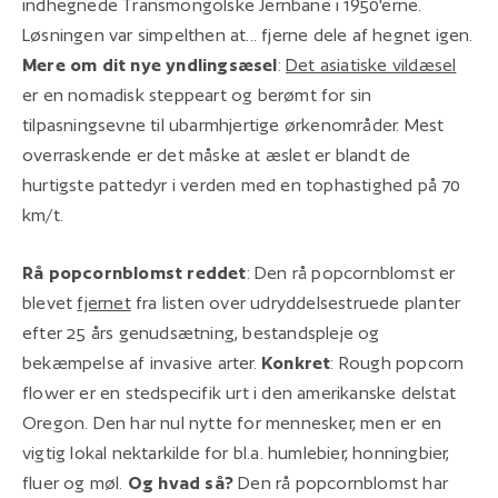
indhegnede Transmongolske Jernbane i 1950'erne.
Løsningen var simpelthen at... fjerne dele af hegnet igen.
Mere om dit nye yndlingsæsel
:
Det asiatiske vildæsel
er en nomadisk steppeart og berømt for sin
tilpasningsevne til ubarmhjertige ørkenområder. Mest
overraskende er det måske at æslet er blandt de
hurtigste pattedyr i verden med en tophastighed på 70
km/t.
Rå popcornblomst reddet
: Den rå popcornblomst er
blevet
fjernet
fra listen over udryddelsestruede planter
efter 25 års genudsætning, bestandspleje og
bekæmpelse af invasive arter.
Konkret
: Rough popcorn
flower er en stedspecifik urt i den amerikanske delstat
Oregon. Den har nul nytte for mennesker, men er en
vigtig lokal nektarkilde for bl.a. humlebier, honningbier,
fluer og møl.
Og hvad så?
Den rå popcornblomst har