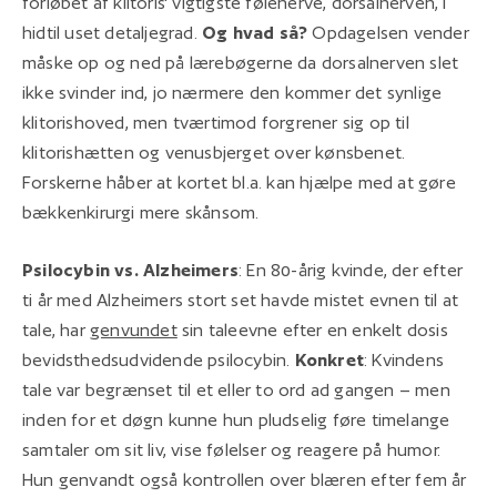
forløbet af klitoris' vigtigste følenerve, dorsalnerven, i
hidtil uset detaljegrad.
Og hvad så?
Opdagelsen vender
måske op og ned på lærebøgerne da dorsalnerven slet
ikke svinder ind, jo nærmere den kommer det synlige
klitorishoved, men tværtimod forgrener sig op til
klitorishætten og venusbjerget over kønsbenet.
Forskerne håber at kortet bl.a. kan hjælpe med at gøre
bækkenkirurgi mere skånsom.
Psilocybin vs. Alzheimers
: En 80-årig kvinde, der efter
ti år med Alzheimers stort set havde mistet evnen til at
tale, har
genvundet
sin taleevne efter en enkelt dosis
bevidsthedsudvidende psilocybin.
Konkret
: Kvindens
tale var begrænset til et eller to ord ad gangen – men
inden for et døgn kunne hun pludselig føre timelange
samtaler om sit liv, vise følelser og reagere på humor.
Hun genvandt også kontrollen over blæren efter fem år