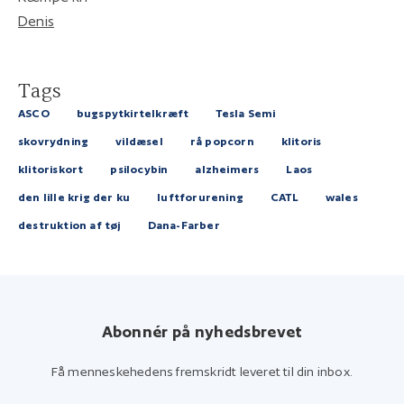
Denis
Tags
ASCO
bugspytkirtelkræft
Tesla Semi
skovrydning
vildæsel
rå popcorn
klitoris
klitoriskort
psilocybin
alzheimers
Laos
den lille krig der ku
luftforurening
CATL
wales
destruktion af tøj
Dana-Farber
Abonnér på nyhedsbrevet
Få menneskehedens fremskridt leveret til din inbox.