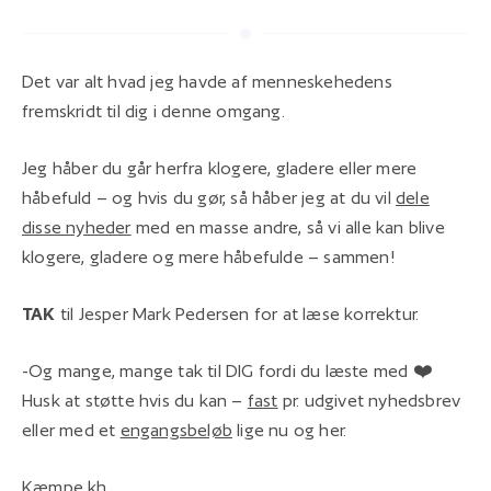
Det var alt hvad jeg havde af menneskehedens
fremskridt til dig i denne omgang.
Jeg håber du går herfra klogere, gladere eller mere
håbefuld – og hvis du gør, så håber jeg at du vil
dele
disse nyheder
med en masse andre, så vi alle kan blive
klogere, gladere og mere håbefulde – sammen!
TAK
til Jesper Mark Pedersen for at læse korrektur.
-Og mange, mange tak til DIG fordi du læste med ❤️
Husk at støtte hvis du kan –
fast
pr. udgivet nyhedsbrev
eller med et
engangsbeløb
lige nu og her.
Kæmpe kh