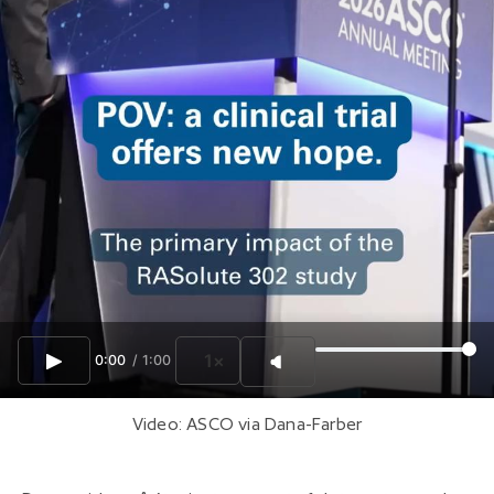
1×
0:00
/
1:00
Video: ASCO via Dana-Farber