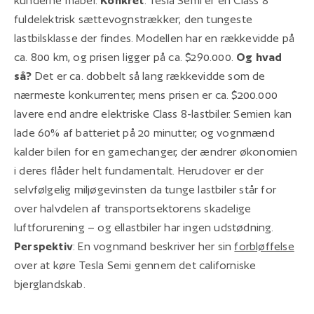
kunderne måber.
Konkret
: Tesla Semi er en Class 8
fuldelektrisk sættevognstrækker; den tungeste
lastbilsklasse der findes. Modellen har en rækkevidde på
ca. 800 km, og prisen ligger på ca. $290.000.
Og hvad
så?
Det er ca. dobbelt så lang rækkevidde som de
nærmeste konkurrenter, mens prisen er ca. $200.000
lavere end andre elektriske Class 8-lastbiler. Semien kan
lade 60% af batteriet på 20 minutter, og vognmænd
kalder bilen for en gamechanger, der ændrer økonomien
i deres flåder helt fundamentalt. Herudover er der
selvfølgelig miljøgevinsten da tunge lastbiler står for
over halvdelen af transportsektorens skadelige
luftforurening – og ellastbiler har ingen udstødning.
Perspektiv
: En vognmand beskriver her sin
forbløffelse
over at køre Tesla Semi gennem det californiske
bjerglandskab.