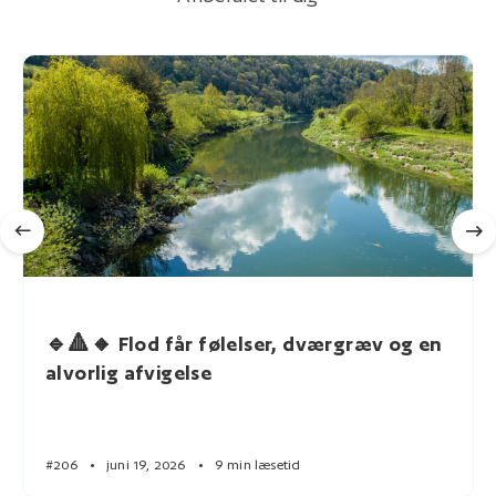
🔹🔺🔸 Flod får følelser, dværgræv og en
alvorlig afvigelse
#206
•
juni 19, 2026
•
9 min læsetid