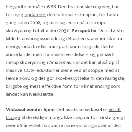
begyndte at måle i 1988. Den brasilianske regering har
for nylig
opdateret
den nationale klimaplan, for første
gang siden 2008, og man sigter nu på at stoppe
skovrydning totalt inden 2030.
Perspektiv
: Den største
kilde til drivhusgasudledning i Brasilien stammer ikke fra
energi, industri eller transport, som i langt de fleste
andre lande, men fra arealanvendelse – og primært
netop skovrydning i Amazonas. Landet kan altså opnå
massive CO2-reduktioner alene ved at stoppe med at
fælde skov, og det gør skovbeskyttelse til den hurtigste,
billigste og mest effektive form for klimahandling som
landet kan iværksætte.
Vildæsel vender hjem
: Det asiatiske vildæsel er
vendt
tilbage
til de østlige mongolske stepper for første gang i
over 60 år. Æslet fik spærret sine vandringsruter af den