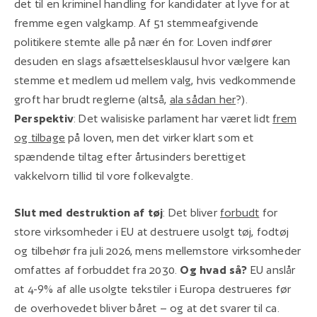
det til en kriminel handling for kandidater at lyve for at
fremme egen valgkamp. Af 51 stemmeafgivende
politikere stemte alle på nær én for. Loven indfører
desuden en slags afsættelsesklausul hvor vælgere kan
stemme et medlem ud mellem valg, hvis vedkommende
groft har brudt reglerne (altså,
ala sådan her
?).
Perspektiv
: Det walisiske parlament har været lidt
frem
og tilbage
på loven, men det virker klart som et
spændende tiltag efter årtusinders berettiget
vakkelvorn tillid til vore folkevalgte.
Slut med destruktion af tøj
: Det bliver
forbudt
for
store virksomheder i EU at destruere usolgt tøj, fodtøj
og tilbehør fra juli 2026, mens mellemstore virksomheder
omfattes af forbuddet fra 2030.
Og hvad så?
EU anslår
at 4-9% af alle usolgte tekstiler i Europa destrueres før
de overhovedet bliver båret – og at det svarer til ca.