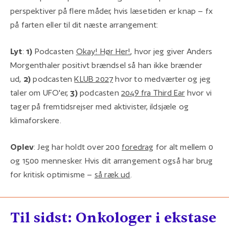
perspektiver på flere måder, hvis læsetiden er knap – fx
på farten eller til dit næste arrangement:
Lyt
:
1)
Podcasten
Okay! Hør Her!
, hvor jeg giver Anders
Morgenthaler positivt brændsel så han ikke brænder
ud,
2)
podcasten
KLUB 2027
hvor to medværter og jeg
taler om UFO'er,
3)
podcasten
2049 fra Third Ear
hvor vi
tager på fremtidsrejser med aktivister, ildsjæle og
klimaforskere.
Oplev
: Jeg har holdt over 200
foredrag
for alt mellem 0
og 1500 mennesker. Hvis dit arrangement også har brug
for kritisk optimisme –
så ræk ud
.
Til sidst: Onkologer i ekstase