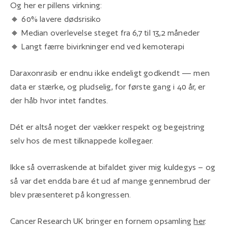
Og her er pillens virkning:
🔸 60% lavere dødsrisiko
🔸 Median overlevelse steget fra 6,7 til 13,2 måneder
🔸 Langt færre bivirkninger end ved kemoterapi
Daraxonrasib er endnu ikke endeligt godkendt — men
data er stærke, og pludselig, for første gang i 40 år, er
der håb hvor intet fandtes.
Dét er altså noget der vækker respekt og begejstring
selv hos de mest tilknappede kollegaer.
Ikke så overraskende at bifaldet giver mig kuldegys – og
så var det endda bare ét ud af mange gennembrud der
blev præsenteret på kongressen.
Cancer Research UK bringer en fornem opsamling
her
.