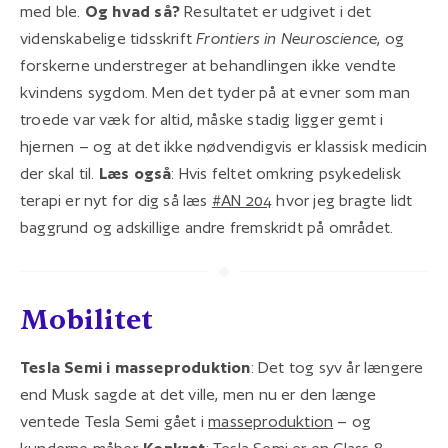
med ble.
Og hvad så?
Resultatet er udgivet i det
videnskabelige tidsskrift
Frontiers in Neuroscience
, og
forskerne understreger at behandlingen ikke vendte
kvindens sygdom. Men det tyder på at evner som man
troede var væk for altid, måske stadig ligger gemt i
hjernen – og at det ikke nødvendigvis er klassisk medicin
der skal til.
Læs også
: Hvis feltet omkring psykedelisk
terapi er nyt for dig så læs
#AN 204
hvor jeg bragte lidt
baggrund og adskillige andre fremskridt på området.
Mobilitet
Tesla Semi i masseproduktion
: Det tog syv år længere
end Musk sagde at det ville, men nu er den længe
ventede Tesla Semi gået i
masseproduktion
– og