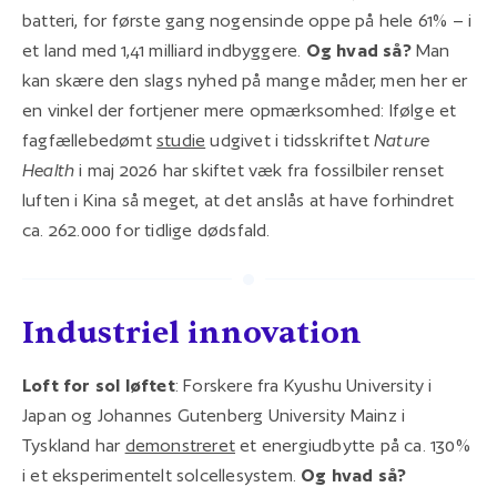
batteri, for første gang nogensinde oppe på hele 61% – i
et land med 1,41 milliard indbyggere.
Og hvad så?
Man
kan skære den slags nyhed på mange måder, men her er
en vinkel der fortjener mere opmærksomhed: Ifølge et
fagfællebedømt
studie
udgivet i tidsskriftet
Nature
Health
i maj 2026 har skiftet væk fra fossilbiler renset
luften i Kina så meget, at det anslås at have forhindret
ca. 262.000 for tidlige dødsfald.
Industriel innovation
Loft for sol løftet
: Forskere fra Kyushu University i
Japan og Johannes Gutenberg University Mainz i
Tyskland har
demonstreret
et energiudbytte på ca. 130%
i et eksperimentelt solcellesystem.
Og hvad så?