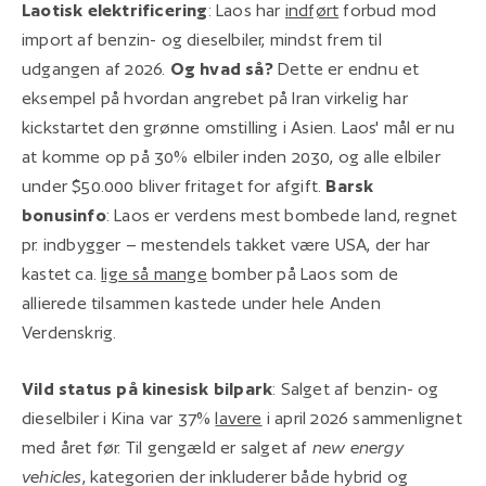
Laotisk elektrificering
: Laos har
indført
forbud mod
import af benzin- og dieselbiler, mindst frem til
udgangen af 2026.
Og hvad så?
Dette er endnu et
eksempel på hvordan angrebet på Iran virkelig har
kickstartet den grønne omstilling i Asien. Laos' mål er nu
at komme op på 30% elbiler inden 2030, og alle elbiler
under $50.000 bliver fritaget for afgift.
Barsk
bonusinfo
: Laos er verdens mest bombede land, regnet
pr. indbygger – mestendels takket være USA, der har
kastet ca.
lige så mange
bomber på Laos som de
allierede tilsammen kastede under hele Anden
Verdenskrig.
Vild status på kinesisk bilpark
: Salget af benzin- og
dieselbiler i Kina var 37%
lavere
i april 2026 sammenlignet
med året før. Til gengæld er salget af
new energy
vehicles
, kategorien der inkluderer både hybrid og