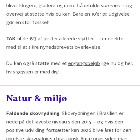
bliver klogere, gladere og mere håbefulde
sammen
– og
overvej at
støtte
hvis du kan: Bare en 10'er pr. udgivelse
gør en stor forskel!
TAK
til de 193 af jer der allerede støtter – I er direkte
med til at sikre nyhedsbrevets overlevelse.
Du kan også støtte med et
engangsbeløb
lige nu og her,
hvis gejsten er med dig!
Natur & miljø
Faldende skovrydning
: Skovrydningen i Brasilien er
nede på
det laveste
niveau siden 2014 – og hvis den
positive udvikling fortsætter kan 2026 blive året for den
mindste skovrydning i brasiliansk Amazonas siden man