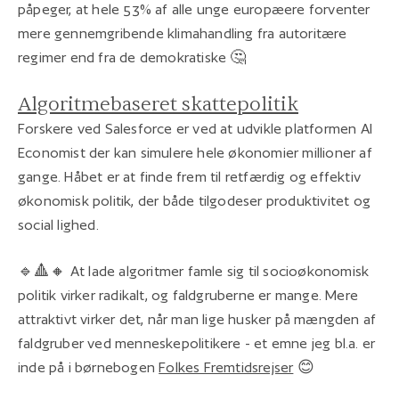
påpeger, at hele 53% af alle unge europæere forventer
mere gennemgribende klimahandling fra autoritære
regimer end fra de demokratiske 🤔
Algoritmebaseret skattepolitik
Forskere ved Salesforce er ved at udvikle platformen AI
Economist der kan simulere hele økonomier millioner af
gange. Håbet er at finde frem til retfærdig og effektiv
økonomisk politik, der både tilgodeser produktivitet og
social lighed.
🔹🔺🔸 At lade algoritmer famle sig til socioøkonomisk
politik virker radikalt, og faldgruberne er mange. Mere
attraktivt virker det, når man lige husker på mængden af
faldgruber ved menneskepolitikere - et emne jeg bl.a. er
inde på i børnebogen
Folkes Fremtidsrejser
😊