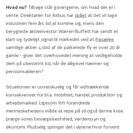
Hvad nu?
Tilbage står gisningerne, om hvad der er i
vente. Direktøren for Airbus har
spået
at det vil tage
industrien fem års tid at komme sig, mens den
berygtede aktieinvestor Warren Buffett har sendt et
klart og tydeligt signal til markedet ved at
frasælge
samtlige aktier. 4.000 af de parkerede fly er over 20 år
gamle - giver det overhovedet mening at vedligeholde
dem på ubestemt tid, når de alligevel nærmer sig
pensionsalderen?
Situationen er uoverskuelig og får vidtrækkende
konsekvenser for bl.a. mobilitet, handel, produktion og
arbejdsmarked. Ligesom 9/11 forandrede
menneskehedens måde at rejse på vil også denne krise
præge vores bevægelsesfrihed, verdenssyn og
økonomi. Pludselig springer det i øjnene hvor forvent