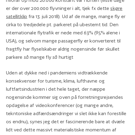
hvoraf op mod 20.000 konstant var i luften (visse dage
er der over 200.000 flyvninger i alt, tjek fx dette
skøre
satellitklip
fra 13. juli 2018). Ud af de mange, mange fly er
cirka to tredjedele pt. parkeret på ubestemt tid. Den
internationale flytrafik er nede med 63% (95% alene i
USA), og selvom mange passagerfly er konverteret til
fragtfly har flyselskaber aldrig nogensinde før skullet
parkere
så
mange fly
så
hurtigt
Uden at dykke ned i pandemiens vidtrækkende
konsekvenser for turisme, klima, lufthavne og
luftfartsindustrien i det hele taget, der næppe
nogensinde kommer sig oven på forretningsrejsendes
opdagelse af videokonferencer (og mange andre,
tekntoniske adfærdsændringer vi slet ikke kan forestille
os endnu), synes jeg det er fascinerende bare at dvæle
lidt ved dette massivt materialistiske momentum af