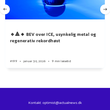
🔹🔺🔸 BEV over ICE, usynkelig metal og
regenerativ rekordhøst
#199
•
januar 30, 2026
•
9 min læsetid
Kontakt:
optimist@actualnews.dk