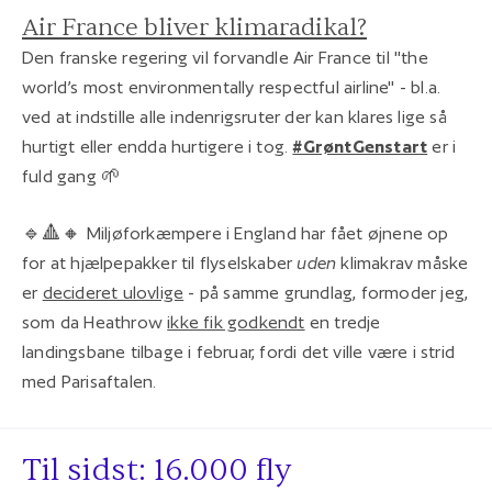
Air France bliver klimaradikal?
Den franske regering vil forvandle Air France til "the
world’s most environmentally respectful airline" - bl.a.
ved at indstille alle indenrigsruter der kan klares lige så
hurtigt eller endda hurtigere i tog.
#GrøntGenstart
er i
fuld gang 🌱
🔹🔺🔸 Miljøforkæmpere i England har fået øjnene op
for at hjælpepakker til flyselskaber
uden
klimakrav måske
er
decideret ulovlige
- på samme grundlag, formoder jeg,
som da Heathrow
ikke fik godkendt
en tredje
landingsbane tilbage i februar, fordi det ville være i strid
med Parisaftalen.
Til sidst: 16.000 fly