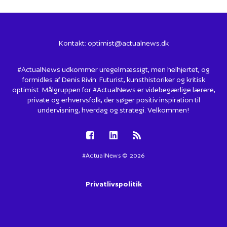
Kontakt:
optimist@actualnews.dk
#ActualNews udkommer uregelmæssigt, men helhjertet, og
formidles af Denis Rivin: Futurist, kunsthistoriker og kritisk
optimist. Målgruppen for #ActualNews er videbegærlige lærere,
private og erhvervsfolk, der søger positiv inspiration til
undervisning, hverdag og strategi. Velkommen!
#ActualNews © 2026
Privatlivspolitik