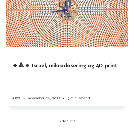
🔹🔺🔸 Israel, mikrodosering og 4D-print
#107
•
november 26, 2021
•
5 min læsetid
Side 1 af 1