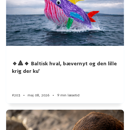
🔹🔺🔸 Baltisk hval, bævernyt og den lille
krig der ku'
#203
•
maj 08, 2026
•
9 min læsetid