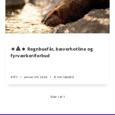
🔹🔺🔸 Regnbuefår, bæverhotline og
fyrværkeriforbud
#197
•
januar 09, 2026
•
8 min læsetid
Side 1 af 1