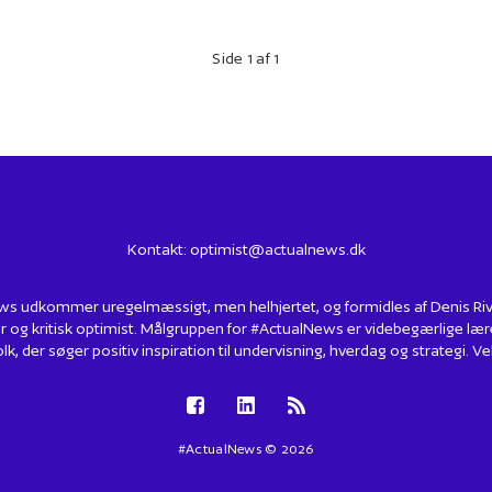
Side 1 af 1
Kontakt:
optimist@actualnews.dk
s udkommer uregelmæssigt, men helhjertet, og formidles af Denis Rivin
r og kritisk optimist. Målgruppen for #ActualNews er videbegærlige lær
lk, der søger positiv inspiration til undervisning, hverdag og strategi.
#ActualNews © 2026