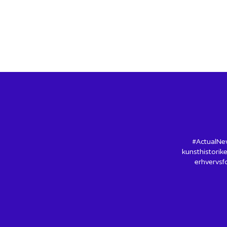
#ActualNew
kunsthistorike
erhvervsfo