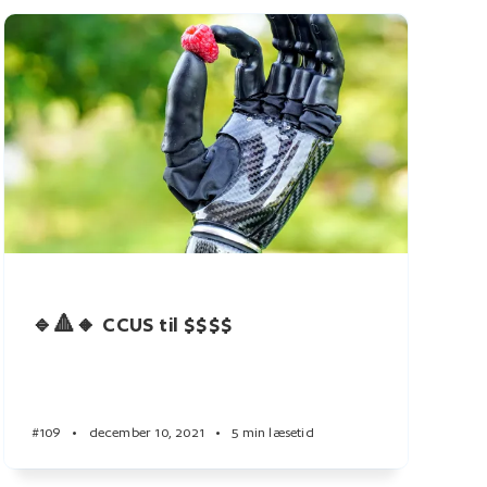
🔹🔺🔸 CCUS til $$$$
#109
•
december 10, 2021
•
5 min læsetid