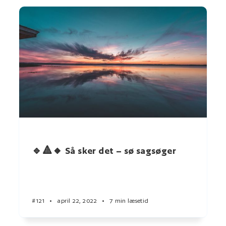
🔹🔺🔸 Så sker det – sø sagsøger
#121
•
april 22, 2022
•
7 min læsetid