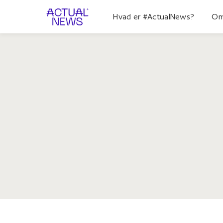
Hvad er #ActualNews?
Om