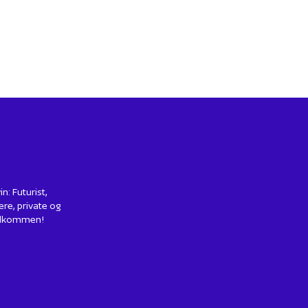
: Futurist,
ere, private og
 Velkommen!