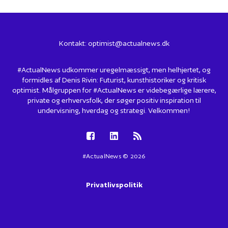
Kontakt:
optimist@actualnews.dk
#ActualNews udkommer uregelmæssigt, men helhjertet, og
formidles af Denis Rivin: Futurist, kunsthistoriker og kritisk
optimist. Målgruppen for #ActualNews er videbegærlige lærere,
private og erhvervsfolk, der søger positiv inspiration til
undervisning, hverdag og strategi. Velkommen!
#ActualNews © 2026
Privatlivspolitik