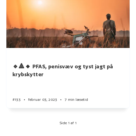
🔹🔺🔸 PFAS, penisvæv og tyst jagt på
krybskytter
#133
•
februar 03, 2023
•
7 min læsetid
Side 1 af 1