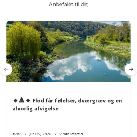
Anbefalet til dig
🔹🔺🔸 Flod får følelser, dværgræv og en
alvorlig afvigelse
#206
•
juni 19, 2026
•
9 min læsetid