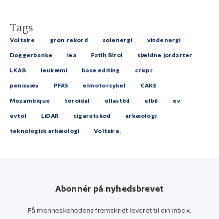
Tags
Voltaire
grøn rekord
solenergi
vindenergi
Doggerbanke
iea
Fatih Birol
sjældne jordarter
LKAB
leukæmi
base editing
crispr
penisvæv
PFAS
elmotorcykel
CAKE
Mozambique
toroidal
ellastbil
elbil
ev
evtol
LiDAR
cigaretskod
arkæologi
teknologisk arkæologi
Voltaire.
Abonnér på nyhedsbrevet
Få menneskehedens fremskridt leveret til din inbox.