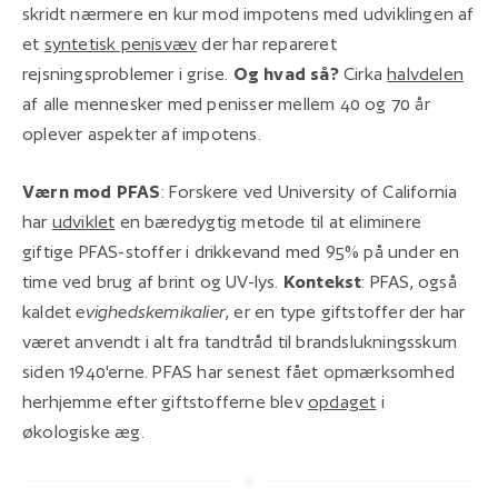
skridt nærmere en kur mod impotens med udviklingen af
et
syntetisk penisvæv
der har repareret
rejsningsproblemer i grise.
Og hvad så?
Cirka
halvdelen
af alle mennesker med penisser mellem 40 og 70 år
oplever aspekter af impotens.
Værn mod PFAS
: Forskere ved University of California
har
udviklet
en bæredygtig metode til at eliminere
giftige PFAS-stoffer i drikkevand med 95% på under en
time ved brug af brint og UV-lys.
Kontekst
: PFAS, også
kaldet
evighedskemikalier
, er en type giftstoffer der har
været anvendt i alt fra tandtråd til brandslukningsskum
siden 1940'erne. PFAS har senest fået opmærksomhed
herhjemme efter giftstofferne blev
opdaget
i
økologiske æg.