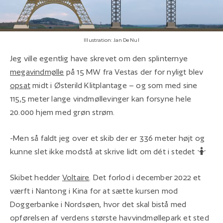
Illustration: Jan De Nul
Jeg ville egentlig have skrevet om den splinternye
megavindmølle
på 15 MW fra Vestas der for nyligt blev
opsat
midt i Østerild Klitplantage – og som med sine
115,5 meter lange vindmøllevinger kan forsyne hele
20.000 hjem med grøn strøm.
-Men så faldt jeg over et skib der er 336 meter højt og
kunne slet ikke modstå at skrive lidt om dét i stedet 🤷
Skibet hedder
Voltaire
. Det forlod i december 2022 et
værft i Nantong i Kina for at sætte kursen mod
Doggerbanke i Nordsøen, hvor det skal bistå med
opførelsen af verdens største havvindmøllepark et sted