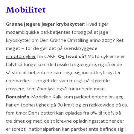
Mobilitet
Grønne jægere jæger krybskytter
: Hvad siger
mozambiquiske parkbetjentes forsøg på at jage
krybskytter om Den Grønne Omstilling anno 2023? Ret
meget – for de gør det på svenskbyggede
elmotorcykler
fra CAKE.
Og hvad så?
Motorcyklerne er
halvt så tunge som de fossile forgængere, og så er de
så stille at betjentene kan snige sig ind på krybskytter
ubemærket – noget der var umuligt på støjende
crossere; som åbenlyst også forurenede mere.
Bonusinfo
: Modellen Kalk, som parkbetjentene bruger,
har en tophastighed på 90 km/t og en rækkevidde på ca.
fem timer. Dens batteri kan oplades fra 0% til 100% på
tre timer, og med de soldrevne opladningsstationer der
er spredt i nationalparken kan parkbetjente befinde sig i