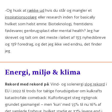
-Og husk at
række ud
hvis du står og mangler et
inspirationsoplæg
eller research inden for basically
hvilket som helst emne: Bioteknologi, fremtidens
fødevarer, genbrugsplast eller mental health? Jeg har
skrevet og talt om det meste i løbet af 133 nyhedsbreve
og 139 foredrag, og det jeg ikke ved endnu, det finder
jeg.
Energi, miljø & klima
Rekord med rekord på
: Vind- og solenergi
slog rekord
i
EU i 2022 til trods for talrige forudsigelser om kulkrafts
katastrofale comeback: Kulforbruget steg rigtignok
grundet gasmangel – men 'kun' med 1,5% til nu 16% af
det samlede forbrug, hvilket stadig er 37% lavere end i