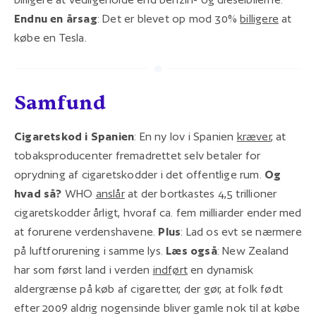
Endnu en årsag
: Det er blevet op mod 30%
billigere
at
købe en Tesla.
Samfund
Cigaretskod i Spanien
: En ny lov i Spanien
kræver
, at
tobaksproducenter fremadrettet selv betaler for
oprydning af cigaretskodder i det offentlige rum.
Og
hvad så?
WHO
anslår
at der bortkastes 4,5 trillioner
cigaretskodder årligt, hvoraf ca. fem milliarder ender med
at forurene verdenshavene.
Plus
: Lad os evt se nærmere
på luftforurening i samme lys.
Læs også
: New Zealand
har som først land i verden
indført
en dynamisk
aldergrænse på køb af cigaretter, der gør, at folk født
efter 2009 aldrig nogensinde bliver gamle nok til at købe