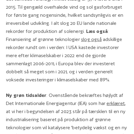
2015. Til gengæld overhalede vind og sol gasforbruget
for første gang nogensinde, hvilket sandsynligvis er en
irreversibel udvikling. I alt slog 20 EU lande nationale
rekorder for produktion af solenergi.
Læs også
:
Finansiering af grønne teknologier
slog også
adskillige
rekorder rundt om i verden: I USA kastede investorer
mere efter klimaselskaber i 2022 end de gjorde
sammenlagt 2006-2011, i Europa blev der investeret
dobbelt så meget som i 2021, og i verden generelt
voksede investeringer i klimaselskaber med 89%.
Ny grøn tidsalder
: Ovenstående bekræftes højlydt af
Det Internationale Energiagentur (IEA) som har
erklæret
,
at vi her i begyndelsen af 2023 står på tærsklen til en ny
industrialisering baseret på produktion af grønne
teknologier som vil katalysere 'betydelig vækst og en ny