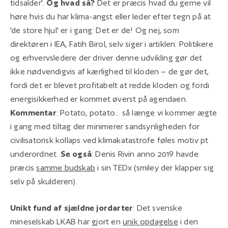
tidsalder'.
Og hvad så?
Det er præcis hvad du gerne vil
høre hvis du har klima-angst eller leder efter tegn på at
'de store hjul' er i gang: Det er de! Og nej, som
direktøren i IEA, Fatih Birol, selv siger i artiklen: Politikere
og erhvervsledere der driver denne udvikling gør det
ikke nødvendigvis af kærlighed til kloden – de gør det,
fordi det er blevet profitabelt at redde kloden og fordi
energisikkerhed er kommet øverst på agendaen.
Kommentar
: Potato, potato... så længe vi kommer ægte
i gang med tiltag der minimerer sandsynligheden for
civilisatorisk kollaps ved klimakatastrofe føles motiv pt
underordnet.
Se også
: Denis Rivin anno 2019 havde
præcis
samme budskab
i sin TEDx (smiley der klapper sig
selv på skulderen).
Unikt fund af sjældne jordarter
: Det svenske
mineselskab LKAB har gjort en
unik opdagelse
i den