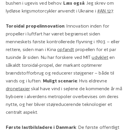
bushen i ugevis ved behov.
Læs også
: Jeg skrev om
lydløse krigsmotorcykler anvendt i Ukraine i
#AN 127
.
Toroidal propelinnovation
: Innovation inden for
propeller i luftfart har været begrænset siden
menneskets første kontrollerede flyvning i 1903 – eller
rettere, siden man i Kina
opfandt
propellen for et par
tusinde år siden. Nu har forskere ved MIT
udviklet
en
såkaldt toroidal-propel, der markant optimerer
brændstofforbrug og reducerer støjgener – både til
vands og i luften.
Muligt scenarie
: Hvis eldrevne
dronetaxier
skal have vind i sejlene de kommende år må
byboere i alverdens metropoler overbevises om deres
nytte, og her bliver støjreducerende teknologier et
centralt aspekt.
Første lastbilsladere i Danmark
: De første offentligt