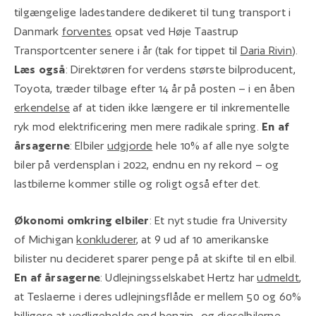
tilgængelige ladestandere dedikeret til tung transport i
Danmark
forventes
opsat ved Høje Taastrup
Transportcenter senere i år (tak for tippet til
Daria Rivin
).
Læs også
: Direktøren for verdens største bilproducent,
Toyota, træder tilbage efter 14 år på posten – i en åben
erkendelse
af at tiden ikke længere er til inkrementelle
ryk mod elektrificering men mere radikale spring.
En af
årsagerne
: Elbiler
udgjorde
hele 10% af alle nye solgte
biler på verdensplan i 2022, endnu en ny rekord – og
lastbilerne kommer stille og roligt også efter det.
Økonomi omkring elbiler
: Et nyt studie fra University
of Michigan
konkluderer
, at 9 ud af 10 amerikanske
bilister nu decideret sparer penge på at skifte til en elbil.
En af årsagerne
: Udlejningsselskabet Hertz har
udmeldt
,
at Teslaerne i deres udlejningsflåde er mellem 50 og 60%
billigere at vedligeholde end benzin- og dieselbilerne.