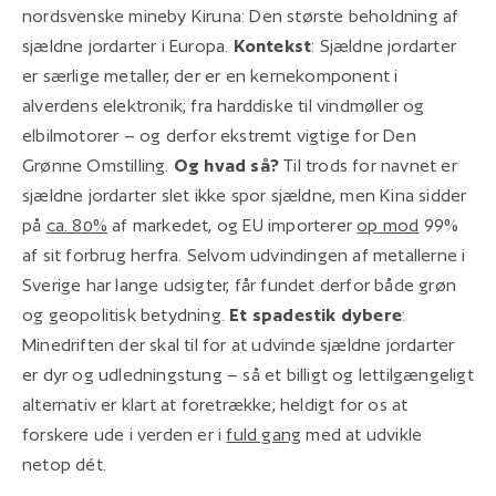
nordsvenske mineby Kiruna: Den største beholdning af
sjældne jordarter i Europa.
Kontekst
:
Sjældne jordarter
er særlige metaller, der er en kernekomponent i
alverdens elektronik; fra harddiske til vindmøller og
elbilmotorer – og derfor ekstremt vigtige for Den
Grønne Omstilling.
Og hvad så?
Til trods for navnet er
sjældne jordarter slet ikke spor sjældne, men Kina sidder
på
ca. 80%
af markedet, og EU importerer
op mod
99%
af sit forbrug herfra. Selvom udvindingen af metallerne i
Sverige har lange udsigter, får fundet derfor både grøn
og geopolitisk betydning.
Et spadestik dybere
:
Minedriften der skal til for at udvinde sjældne jordarter
er dyr og udledningstung – så et billigt og lettilgængeligt
alternativ er klart at foretrække; heldigt for os at
forskere ude i verden er i
fuld gang
med at udvikle
netop dét.