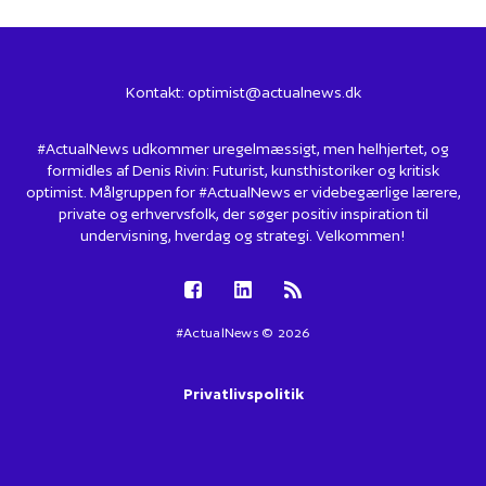
Kontakt:
optimist@actualnews.dk
#ActualNews udkommer uregelmæssigt, men helhjertet, og
formidles af Denis Rivin: Futurist, kunsthistoriker og kritisk
optimist. Målgruppen for #ActualNews er videbegærlige lærere,
private og erhvervsfolk, der søger positiv inspiration til
undervisning, hverdag og strategi. Velkommen!
#ActualNews © 2026
Privatlivspolitik