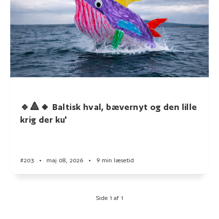
🔹🔺🔸 Baltisk hval, bævernyt og den lille
krig der ku'
#203
•
maj 08, 2026
•
9 min læsetid
Side 1 af 1