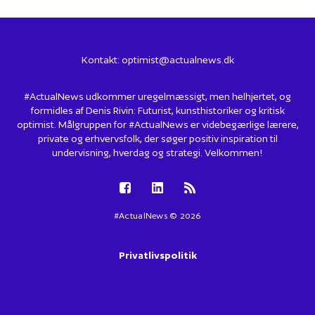
Kontakt:
optimist@actualnews.dk
#ActualNews udkommer uregelmæssigt, men helhjertet, og
formidles af Denis Rivin: Futurist, kunsthistoriker og kritisk
optimist. Målgruppen for #ActualNews er videbegærlige lærere,
private og erhvervsfolk, der søger positiv inspiration til
undervisning, hverdag og strategi. Velkommen!
#ActualNews © 2026
Privatlivspolitik