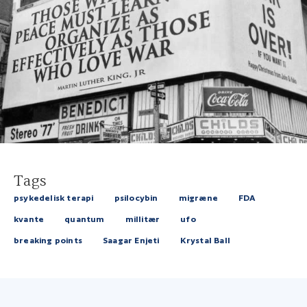
Tags
psykedelisk terapi
psilocybin
migræne
FDA
kvante
quantum
millitær
ufo
breaking points
Saagar Enjeti
Krystal Ball