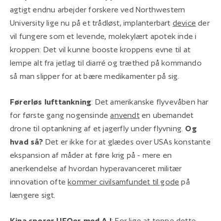
agtigt endnu arbejder forskere ved Northwestern
University lige nu på et trådløst, implanterbart
device
der
vil fungere som et levende, molekylært apotek inde i
kroppen: Det vil kunne booste kroppens evne til at
lempe alt fra jetlag til diarré og træthed på kommando
så man slipper for at bære medikamenter på sig.
Førerløs lufttankning
: Det amerikanske flyvevåben har
for første gang nogensinde
anvendt
en ubemandet
drone til optankning af et jagerfly under flyvning.
Og
hvad så?
Det er ikke for at glædes over USAs konstante
ekspansion af måder at føre krig på - mere en
anerkendelse af hvordan hyperavanceret militær
innovation ofte
kommer civilsamfundet til gode
på
længere sigt.
Kina sporer UFOer med A.I
: For lige at toppe dette