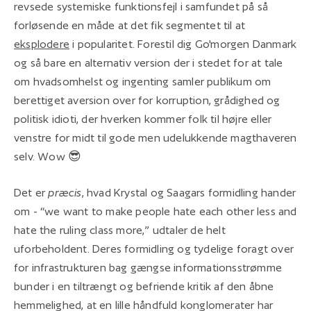
revsede systemiske funktionsfejl i samfundet på så
forløsende en måde at det fik segmentet til at
eksplodere
i popularitet. Forestil dig Go'morgen Danmark
og så bare en alternativ version der i stedet for at tale
om hvadsomhelst og ingenting samler publikum om
berettiget aversion over for korruption, grådighed og
politisk idioti, der hverken kommer folk til højre eller
venstre for midt til gode men udelukkende magthaveren
selv. Wow 😎
Det er
præcis
, hvad Krystal og Saagars formidling hander
om - “we want to make people hate each other less and
hate the ruling class more,” udtaler de helt
uforbeholdent. Deres formidling og tydelige foragt over
for infrastrukturen bag gængse informationsstrømme
bunder i en tiltrængt og befriende kritik af den åbne
hemmelighed, at en lille håndfuld konglomerater har