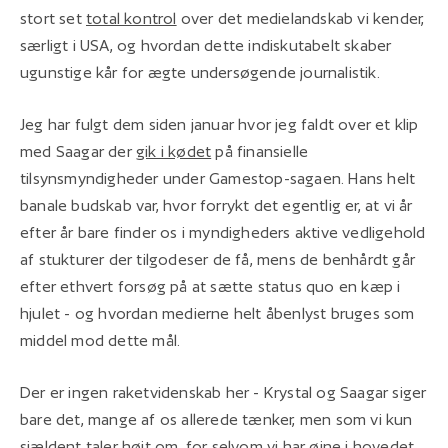
stort set
total kontrol
over det medielandskab vi kender,
særligt i USA, og hvordan dette indiskutabelt skaber
ugunstige kår for ægte undersøgende journalistik.
Jeg har fulgt dem siden januar hvor jeg faldt over et klip
med Saagar der
gik i kødet
på finansielle
tilsynsmyndigheder under Gamestop-sagaen. Hans helt
banale budskab var, hvor forrykt det egentlig er, at vi år
efter år bare finder os i myndigheders aktive vedligehold
af stukturer der tilgodeser de få, mens de benhårdt går
efter ethvert forsøg på at sætte status quo en kæp i
hjulet - og hvordan medierne helt åbenlyst bruges som
middel mod dette mål.
Der er ingen raketvidenskab her - Krystal og Saagar siger
bare det, mange af os allerede tænker, men som vi kun
sjældent taler højt om, for selvom vi har øjne i hovedet