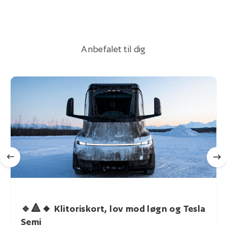
Anbefalet til dig
🔹🔺🔸 Klitoriskort, lov mod løgn og Tesla
Semi