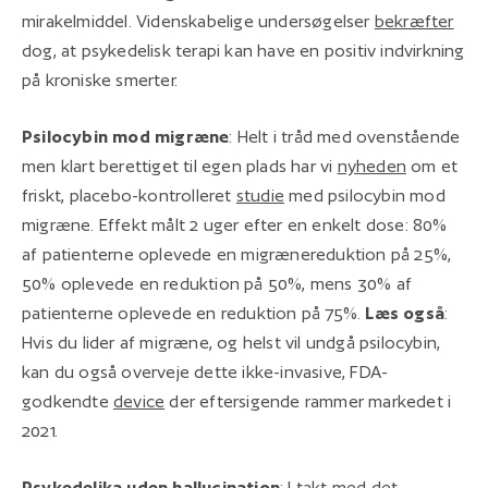
mirakelmiddel. Videnskabelige undersøgelser
bekræfter
dog, at psykedelisk terapi kan have en positiv indvirkning
på kroniske smerter.
Psilocybin mod migræne
: Helt i tråd med ovenstående
men klart berettiget til egen plads har vi
nyheden
om et
friskt, placebo-kontrolleret
studie
med psilocybin mod
migræne. Effekt målt 2 uger efter en enkelt dose: 80%
af patienterne oplevede en migrænereduktion på 25%,
50% oplevede en reduktion på 50%, mens 30% af
patienterne oplevede en reduktion på 75%.
Læs også
:
Hvis du lider af migræne, og helst vil undgå psilocybin,
kan du også overveje dette ikke-invasive, FDA-
godkendte
device
der eftersigende rammer markedet i
2021.
Psykedelika uden hallucination
: I takt med det