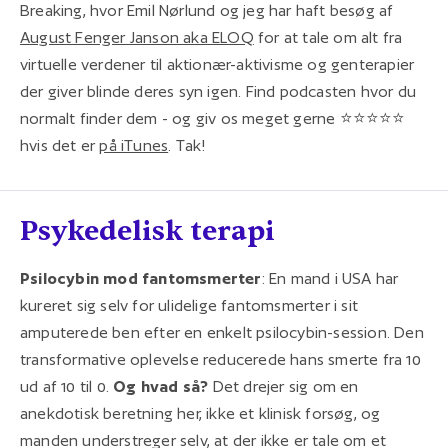
Breaking, hvor Emil Nørlund og jeg har haft besøg af
August Fenger Janson aka ELOQ
for at tale om alt fra
virtuelle verdener til aktionær-aktivisme og genterapier
der giver blinde deres syn igen. Find podcasten hvor du
normalt finder dem - og giv os meget gerne ⭐️⭐️⭐️⭐️⭐️
hvis det er
på iTunes
. Tak!
Psykedelisk terapi
Psilocybin mod fantomsmerter
: En mand i USA har
kureret sig selv for ulidelige fantomsmerter i sit
amputerede ben efter en enkelt psilocybin-session. Den
transformative oplevelse reducerede hans smerte fra 10
ud af 10 til 0.
Og hvad så?
Det drejer sig om en
anekdotisk beretning her, ikke et klinisk forsøg, og
manden understreger selv, at der ikke er tale om et