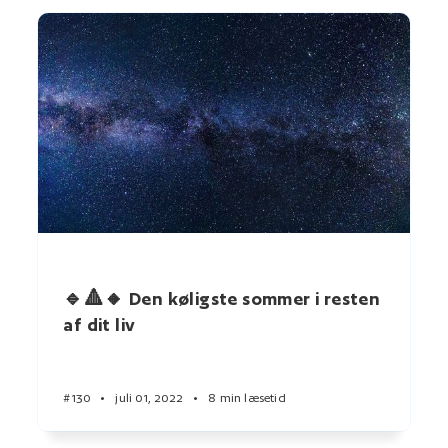
🔹🔺🔸 Den køligste sommer i resten
af dit liv
#130
•
juli 01, 2022
•
8 min læsetid