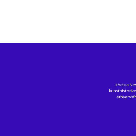
#ActualNew
kunsthistorike
erhvervsfo