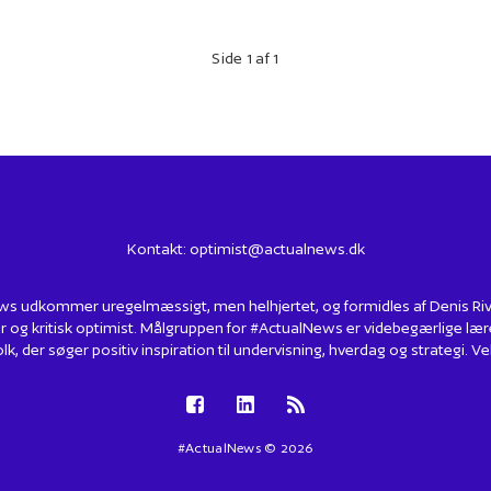
Side 1 af 1
Kontakt:
optimist@actualnews.dk
s udkommer uregelmæssigt, men helhjertet, og formidles af Denis Rivin
r og kritisk optimist. Målgruppen for #ActualNews er videbegærlige lær
lk, der søger positiv inspiration til undervisning, hverdag og strategi.
#ActualNews © 2026