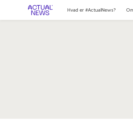
Hvad er #ActualNews?
Om