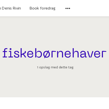
 Denis Rivin
Book foredrag
fiskebørnehaver
1 opslag med dette tag