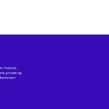
: Futurist,
ere, private og
 Velkommen!