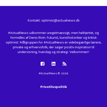
Kontakt:
optimist@actualnews.dk
#ActualNews udkommer uregelmæssigt, men helhjertet, og
formidles af Denis Rivin: Futurist, kunsthistoriker og kritisk
optimist. Målgruppen for #ActualNews er videbegærlige lærere,
private og erhvervsfolk, der søger positiv inspiration til
undervisning, hverdag og strategi. Velkommen!
#ActualNews © 2026
Privatlivspolitik