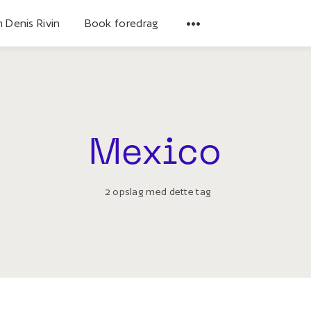
 Denis Rivin
Book foredrag
Mexico
2 opslag med dette tag