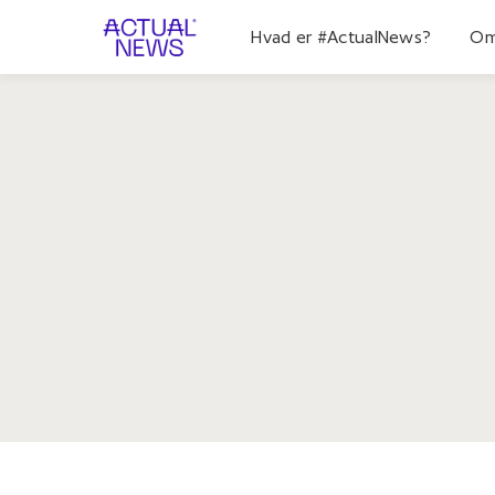
Hvad er #ActualNews?
Om