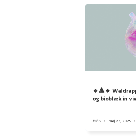
🔹🔺🔸 Waldrap
og bioblæk in vi
#183
•
maj 23, 2025
•