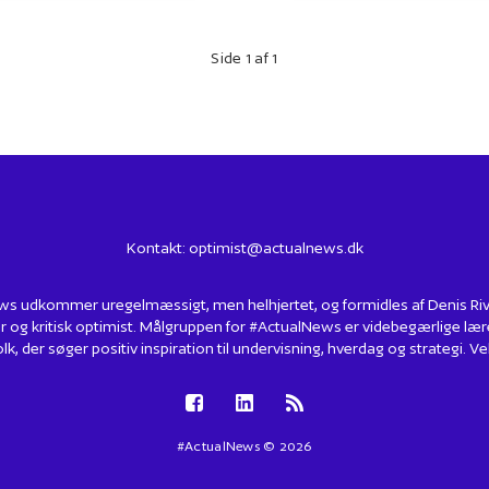
Side 1 af 1
Kontakt:
optimist@actualnews.dk
s udkommer uregelmæssigt, men helhjertet, og formidles af Denis Rivin
r og kritisk optimist. Målgruppen for #ActualNews er videbegærlige lær
lk, der søger positiv inspiration til undervisning, hverdag og strategi.
#ActualNews © 2026