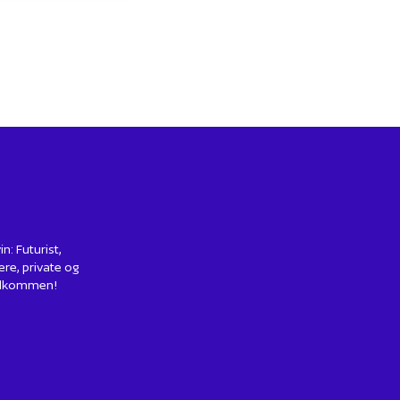
: Futurist,
ere, private og
 Velkommen!