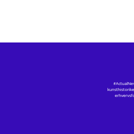
#ActualNew
kunsthistorike
erhvervsfo