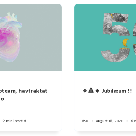
pteam, havtraktat
🔹🔺🔸 Jubilæum !!
vo
9 min læsetid
#50
•
august 18, 2020
•
6 