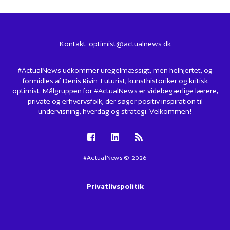
Kontakt:
optimist@actualnews.dk
#ActualNews udkommer uregelmæssigt, men helhjertet, og
formidles af Denis Rivin: Futurist, kunsthistoriker og kritisk
optimist. Målgruppen for #ActualNews er videbegærlige lærere,
private og erhvervsfolk, der søger positiv inspiration til
undervisning, hverdag og strategi. Velkommen!
#ActualNews © 2026
Privatlivspolitik