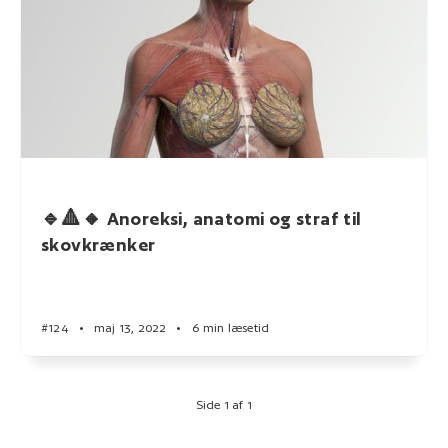
🔹🔺🔸 Anoreksi, anatomi og straf til
skovkrænker
#124
•
maj 13, 2022
•
6 min læsetid
Side 1 af 1