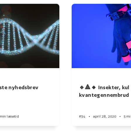
dste nyhedsbrev
🔹🔺🔸 Insekter, kul
kvantegennembrud
 min læsetid
#34
•
april 28, 2020
•
5 mi