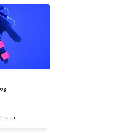
 og
n læsetid