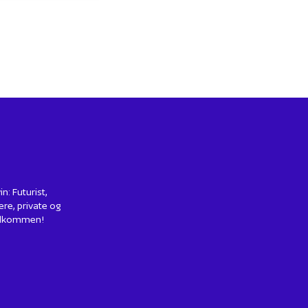
: Futurist,
ere, private og
 Velkommen!