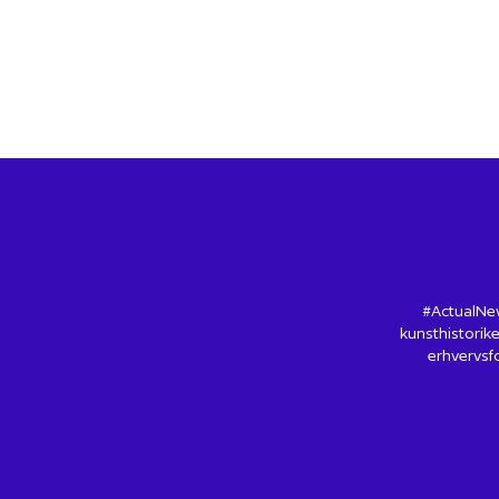
#ActualNew
kunsthistorike
erhvervsfo