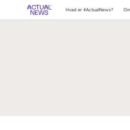
Hvad er #ActualNews?
Om