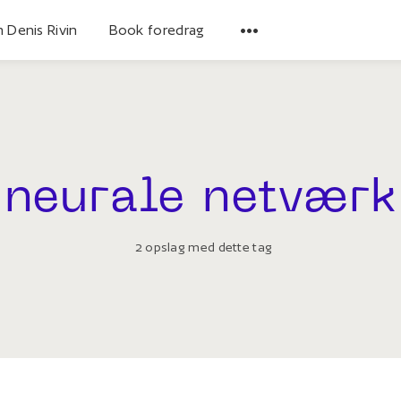
 Denis Rivin
Book foredrag
neurale netværk
2 opslag med dette tag