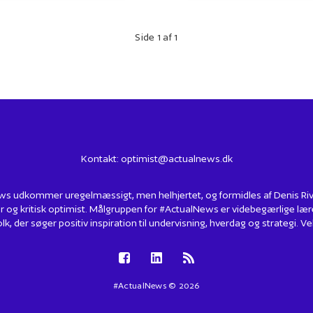
Side 1 af 1
Kontakt:
optimist@actualnews.dk
s udkommer uregelmæssigt, men helhjertet, og formidles af Denis Rivin
r og kritisk optimist. Målgruppen for #ActualNews er videbegærlige lær
lk, der søger positiv inspiration til undervisning, hverdag og strategi.
#ActualNews © 2026