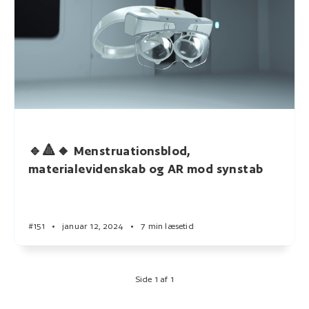
🔹🔺🔸 Menstruationsblod,
materialevidenskab og AR mod synstab
#151
•
januar 12, 2024
•
7 min læsetid
Side 1 af 1