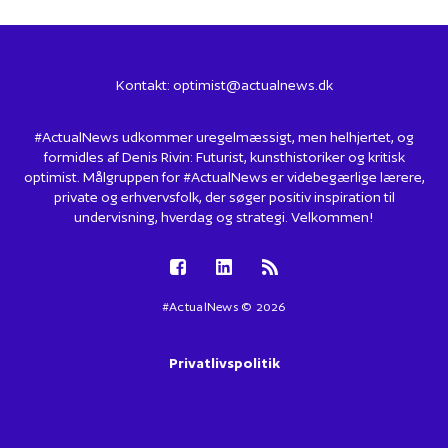
Kontakt:
optimist@actualnews.dk
#ActualNews udkommer uregelmæssigt, men helhjertet, og
formidles af Denis Rivin: Futurist, kunsthistoriker og kritisk
optimist. Målgruppen for #ActualNews er videbegærlige lærere,
private og erhvervsfolk, der søger positiv inspiration til
undervisning, hverdag og strategi. Velkommen!
#ActualNews © 2026
Privatlivspolitik