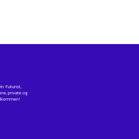
: Futurist,
ere, private og
 Velkommen!