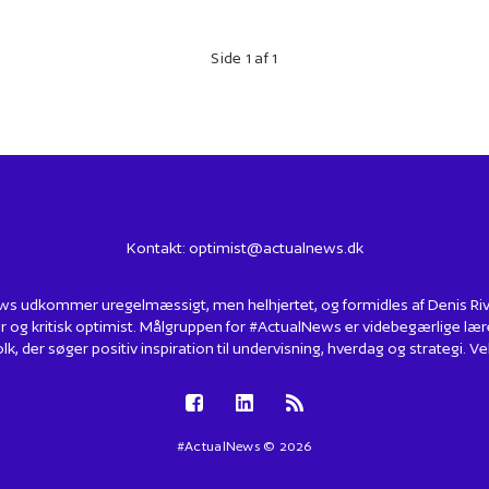
Side 1 af 1
Kontakt:
optimist@actualnews.dk
s udkommer uregelmæssigt, men helhjertet, og formidles af Denis Rivin
r og kritisk optimist. Målgruppen for #ActualNews er videbegærlige lær
lk, der søger positiv inspiration til undervisning, hverdag og strategi.
#ActualNews © 2026