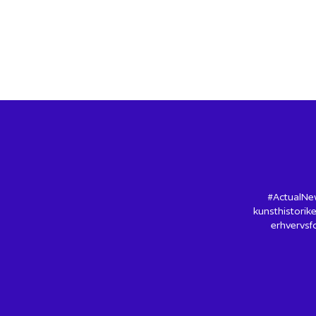
#ActualNew
kunsthistorike
erhvervsfo