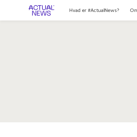
Hvad er #ActualNews?
Om