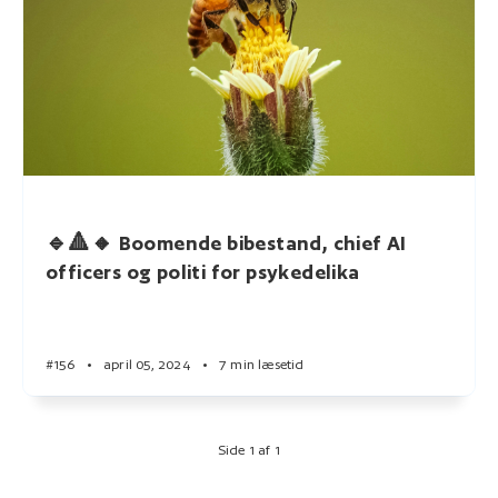
🔹🔺🔸 Boomende bibestand, chief AI
officers og politi for psykedelika
#156
•
april 05, 2024
•
7 min læsetid
Side 1 af 1