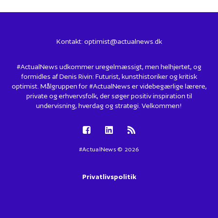
Kontakt:
optimist@actualnews.dk
#ActualNews udkommer uregelmæssigt, men helhjertet, og
formidles af Denis Rivin: Futurist, kunsthistoriker og kritisk
optimist. Målgruppen for #ActualNews er videbegærlige lærere,
private og erhvervsfolk, der søger positiv inspiration til
undervisning, hverdag og strategi. Velkommen!
#ActualNews © 2026
Privatlivspolitik