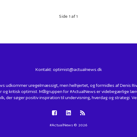
Side 1 af 1
Kontakt:
optimist@actualnews.dk
s udkommer uregelmæssigt, men helhjertet, og formidles af Denis Rivin
r og kritisk optimist. Målgruppen for #ActualNews er videbegærlige lær
lk, der søger positiv inspiration til undervisning, hverdag og strategi.
#ActualNews © 2026