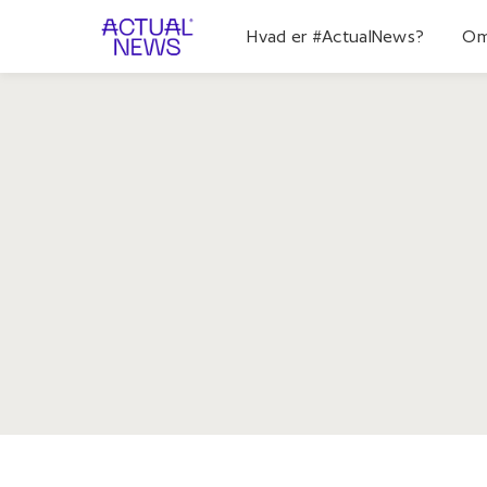
Hvad er #ActualNews?
Om