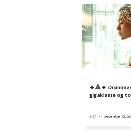
🔹🔺🔸 Drømmesl
gigaklasse og t
#171
•
december 13, 2