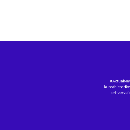
#ActualNew
kunsthistorike
erhvervsfo