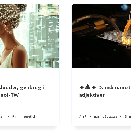
udder, genbrug i
🔹🔺🔸 Dansk nanot
o sol-TW
adjektiver
024
•
9 min læsetid
#119
•
april 08, 2022
•
8 m