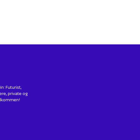
: Futurist,
ere, private og
 Velkommen!