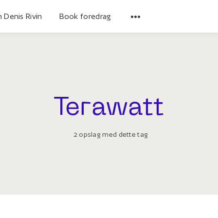
 Denis Rivin
Book foredrag
Terawatt
2 opslag med dette tag