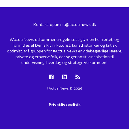
Kontakt:
optimist@actualnews.dk
#ActualNews udkommer uregelmæssigt, men helhjertet, og
formidles af Denis Rivin: Futurist, kunsthistoriker og kritisk
optimist. Målgruppen for #ActualNews er videbegærlige lærere,
private og erhvervsfolk, der søger positiv inspiration til
undervisning, hverdag og strategi. Velkommen!
#ActualNews © 2026
Privatlivspolitik