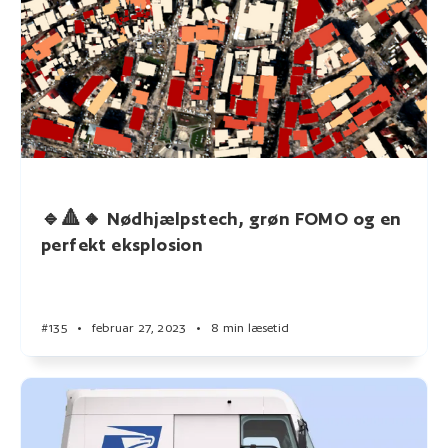
🔹🔺🔸 Nødhjælpstech, grøn FOMO og en
perfekt eksplosion
#135
•
februar 27, 2023
•
8 min læsetid