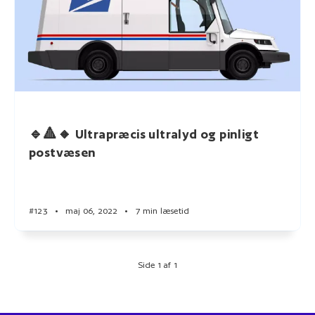
🔹🔺🔸 Ultrapræcis ultralyd og pinligt
postvæsen
#123
•
maj 06, 2022
•
7 min læsetid
Side 1 af 1