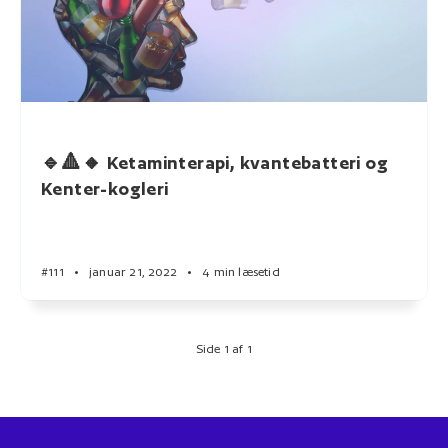
🔹🔺🔸 Ketaminterapi, kvantebatteri og
Kenter-kogleri
#111
•
januar 21, 2022
•
4 min læsetid
Side 1 af 1