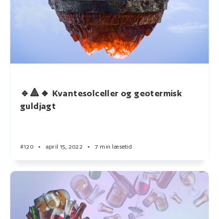
🔹🔺🔸 Kvantesolceller og geotermisk
guldjagt
#120
•
april 15, 2022
•
7 min læsetid