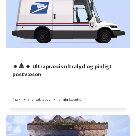
🔹🔺🔸 Ultrapræcis ultralyd og pinligt
postvæsen
#123
•
maj 06, 2022
•
7 min læsetid