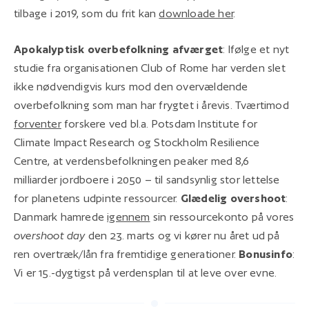
tilbage i 2019, som du frit kan
downloade her
.
Apokalyptisk overbefolkning afværget
: Ifølge et nyt
studie fra organisationen Club of Rome har verden slet
ikke nødvendigvis kurs mod den overvældende
overbefolkning som man har frygtet i årevis. Tværtimod
forventer
forskere ved bl.a. Potsdam Institute for
Climate Impact Research og Stockholm Resilience
Centre, at verdensbefolkningen peaker med 8,6
milliarder jordboere i 2050 – til sandsynlig stor lettelse
for planetens udpinte ressourcer.
Glædelig overshoot
:
Danmark hamrede
igennem
sin ressourcekonto på vores
overshoot day
den 23. marts og vi kører nu året ud på
ren overtræk/lån fra fremtidige generationer.
Bonusinfo
:
Vi er 15.-dygtigst på verdensplan til at leve over evne.