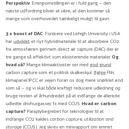
Perspektiv
: Energiomstillingen er i fuld gang – den
næste udfordring bliver at sikre, at den kommer så
mange som overhovedet tænkeligt muligt til gavn.
3 x boost af DAC
: Forskere ved Lehigh University i USA
har
udviklet
et nyt hybridmateriale til at absorbere CO2
fra atmosfæren gennem direct air capture (DAC) der er
tre gange så effektivt som eksisterende materialer.
Og
hvad så?
Mange klimaaktivister ser med
god grund
carbon capture som et politisk skalkeskjul.
Ifølge
FNs
klimapanel IPCC er vejen foran os dog mere snørklet end
som så – og vi skal
både
kraftigt reducere udledning
og
bruge resten af århundredet på at indfange de allerede
udledte drivhusgasser, fx med CCUS.
Hvad er carbon
capture?
Paraplybegrebet for teknologier til at
indfange CO2 kaldes
carbon capture, utilization and
storage
(CCUS). Jeg skrev en minirapport om emnet