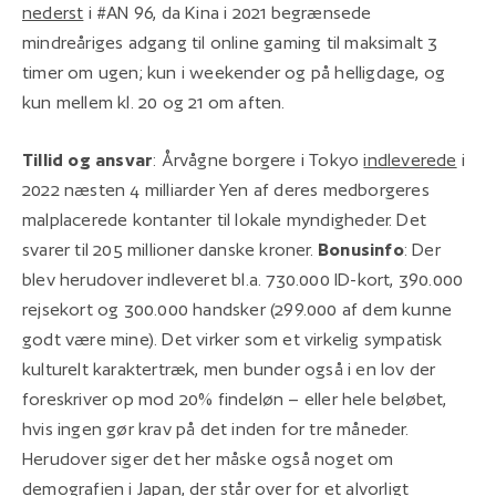
nederst
i #AN 96, da Kina i 2021 begrænsede
mindreåriges adgang til online gaming til maksimalt 3
timer om ugen; kun i weekender og på helligdage, og
kun mellem kl. 20 og 21 om aften.
Tillid og ansvar
: Årvågne borgere i Tokyo
indleverede
i
2022 næsten 4 milliarder Yen af deres medborgeres
malplacerede kontanter til lokale myndigheder. Det
svarer til 205 millioner danske kroner.
Bonusinfo
: Der
blev herudover indleveret bl.a. 730.000 ID-kort, 390.000
rejsekort og 300.000 handsker (299.000 af dem kunne
godt være mine). Det virker som et virkelig sympatisk
kulturelt karaktertræk, men bunder også i en lov der
foreskriver op mod 20% findeløn – eller hele beløbet,
hvis ingen gør krav på det inden for tre måneder.
Herudover siger det her måske også noget om
demografien i Japan, der står over for et alvorligt