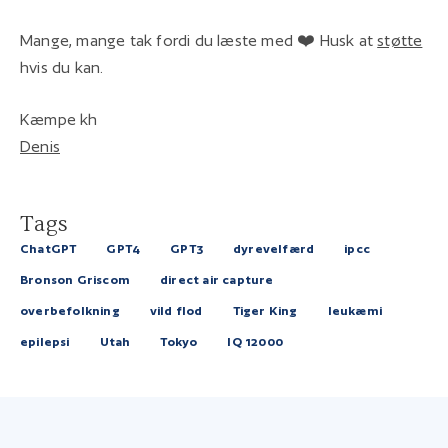
Mange, mange tak fordi du læste med ❤️ Husk at
støtte
hvis du kan.
Kæmpe kh
Denis
Tags
ChatGPT
GPT4
GPT3
dyrevelfærd
ipcc
Bronson Griscom
direct air capture
overbefolkning
vild flod
Tiger King
leukæmi
epilepsi
Utah
Tokyo
IQ 12000