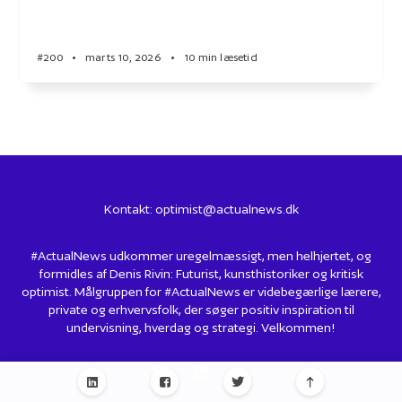
#200
•
marts 10, 2026
•
10 min læsetid
Kontakt:
optimist@actualnews.dk
#ActualNews udkommer uregelmæssigt, men helhjertet, og
formidles af Denis Rivin: Futurist, kunsthistoriker og kritisk
optimist. Målgruppen for #ActualNews er videbegærlige lærere,
private og erhvervsfolk, der søger positiv inspiration til
undervisning, hverdag og strategi. Velkommen!