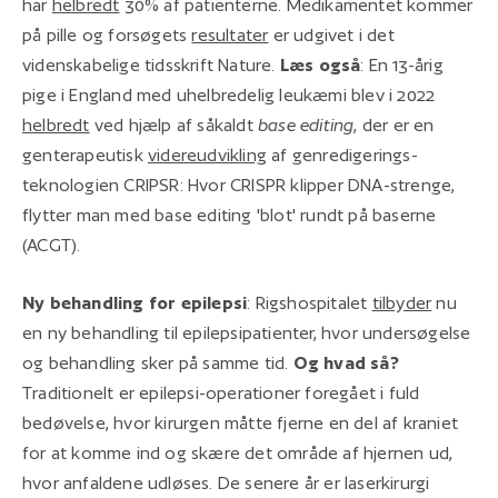
har
helbredt
30% af patienterne. Medikamentet kommer
på pille og forsøgets
resultater
er udgivet i det
videnskabelige tidsskrift Nature.
Læs også
: En 13-årig
pige i England med uhelbredelig leukæmi blev i 2022
helbredt
ved hjælp af såkaldt
base editing
, der er en
genterapeutisk
videreudvikling
af genredigerings-
teknologien CRIPSR: Hvor CRISPR klipper DNA-strenge,
flytter man med base editing 'blot' rundt på baserne
(ACGT).
Ny behandling for epilepsi
: Rigshospitalet
tilbyder
nu
en ny behandling til epilepsipatienter, hvor undersøgelse
og behandling sker på samme tid.
Og hvad så?
Traditionelt er epilepsi-operationer foregået i fuld
bedøvelse, hvor kirurgen måtte fjerne en del af kraniet
for at komme ind og skære det område af hjernen ud,
hvor anfaldene udløses. De senere år er laserkirurgi