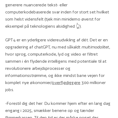
generere nuancerede tekst- eller
computerkodebaserede svar inden for stort set hvilket
som helst vidensfelt (tjek min minidemo øverst for
eksempel på teknologiens alsidighed 👆).
GPT4 er en yderligere videreudvikling af dét. Det er en
opgradering af chatGPT, nu med såkaldt
multimodalitet
,
hvor sprog, computerkode, lyd og video er filtret
sammen i én flydende intelligens med potentiale til at
revolutionere arbejdsprocesser og
informationsstrømme, og ikke mindst bane vejen for
komplet nye økonomier/
overflødiggøre
300 millioner
jobs.
-Forestil dig det her: Du kommer hjem efter en lang dag
engang i 2025, smækker benene op og tænder
flimmerkassen. Til den tid er der måske noget der