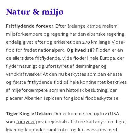
Natur & miljø
Fritflydende forever
: Efter årelange kampe mellem
miljøforkæmpere og regering har den albanske regering
endelig givet efter og
erklæret
den 270 km lange Vjosa-
flod for fredet nationalpark.
Og hvad så?
Floden er en
de allersidste fritflydende, vilde floder i hele Europa, der
flyder naturligt og uforstyrret af dæmninger og
vandkraftværker. At den nu beskyttes som den eneste
og første fritflydende flod på hele kontinentet beskrives
af miljøforkæmpere som en historisk beslutning, der
placerer Albanien i spidsen for global flodbeskyttelse.
Tiger King-effekten
: Der er kommet en ny lov i USA
som
forbyder
privat ejerskab af store kattedyr som tigre,
løver og leoparder samt foto- og kælesessions med