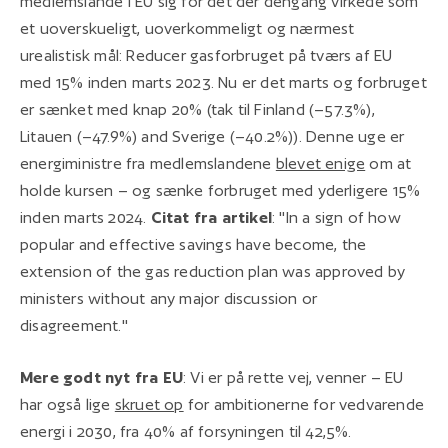
medlemslande i EU sig for det der dengang virkede som
et uoverskueligt, uoverkommeligt og nærmest
urealistisk mål: Reducer gasforbruget på tværs af EU
med 15% inden marts 2023. Nu er det marts og forbruget
er sænket med knap 20% (tak til Finland (–57.3%),
Litauen (–47.9%) and Sverige (–40.2%)). Denne uge er
energiministre fra medlemslandene
blevet enige
om at
holde kursen – og sænke forbruget med yderligere 15%
inden marts 2024.
Citat fra artikel
: "In a sign of how
popular and effective savings have become, the
extension of the gas reduction plan was approved by
ministers without any major discussion or
disagreement."
Mere godt nyt fra EU
: Vi er på rette vej, venner – EU
har også lige
skruet op
for ambitionerne for vedvarende
energi i 2030, fra 40% af forsyningen til 42,5%.