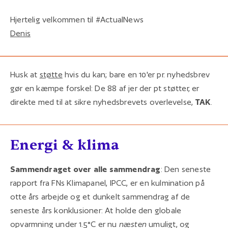
Hjertelig velkommen til #ActualNews
Denis
Husk at
støtte
hvis du kan; bare en 10'er pr. nyhedsbrev
gør en kæmpe forskel: De 88 af jer der pt støtter, er
direkte med til at sikre nyhedsbrevets overlevelse,
TAK
.
Energi & klima
Sammendraget over alle sammendrag
: Den seneste
rapport fra FNs Klimapanel, IPCC, er en kulmination på
otte års arbejde og et dunkelt sammendrag af de
seneste års konklusioner: At holde den globale
opvarmning under 1.5°C er nu
næsten
umuligt, og