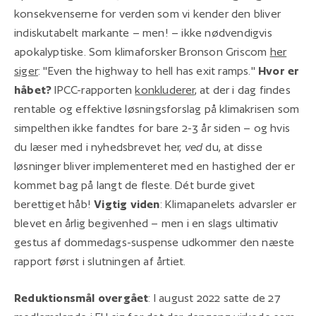
konsekvenserne for verden som vi kender den bliver
indiskutabelt markante – men! – ikke nødvendigvis
apokalyptiske. Som klimaforsker Bronson Griscom
her
siger
: "Even the highway to hell has exit ramps."
Hvor er
håbet?
IPCC-rapporten
konkluderer
, at der i dag findes
rentable og effektive løsningsforslag på klimakrisen som
simpelthen ikke fandtes for bare 2-3 år siden – og hvis
du læser med i nyhedsbrevet her,
ved
du, at disse
løsninger bliver implementeret med en hastighed der er
kommet bag på langt de fleste. Dét burde givet
berettiget håb!
Vigtig viden
: Klimapanelets advarsler er
blevet en årlig begivenhed – men i en slags ultimativ
gestus af dommedags-suspense udkommer den næste
rapport først i slutningen af årtiet.
Reduktionsmål overgået
: I august 2022 satte de 27