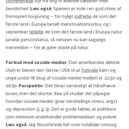
forfremmede
dyr fra
ting
til
levende væsener med
bevidsthed
.
Læs også
: Spanien er inde i en god stime af
fremsynet lovgivning – for nyligt
indførte
de som det
første land i Europa betalt menstruationsorlov, og i
september
tildelte
de som det første land i Eruopa natur
juridisk personstatus, så naturen nu kan sagsøge
mennesker – for at gøre skade på natur.
Forbud mod sociale medier
: Den amerikanske delstat
Utah er blevet den første i USA til at
forbyde
børn og
unge under 18 brug af sociale medier mellem kl. 22:30 og
06:30.
Perspektiv
: Det bliver vanskeligt at håndhæve
loven, men det skorter ikke på studier der påpeger
hvordan sociale medier giver mindreårige stress, angst
og depression (
1
,
2
,
3
). Det er gode takter, at politikere
som minimum anderkender problematikken og prøver.
Læs også
: Jeg filosoferede lidt over totalitær omsorg