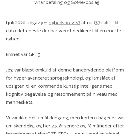
vinanbefaling og SoMe-opslag
I juli 2020 udgav jeg
nyhedsbrev 47
af nu 137 i alt – til
dato det eneste der har været dedikeret til én eneste
nyhed.
Emnet var GPT3.
Jeg var blæst omkuld af denne banebrydende platform
for hyper-avanceret sprogteknologi, og lamslået af
udsigten til en kommende kunstig intelligens med
kognitiv begavelse og ræsonnement på niveau med
menneskets.
Vi var ikke helt i mål dengang, men lugten i bageriet var
umiskendelig, og her 2,5 år senere og få måneder efter
lanceringen af chatGPT, GPT4 – og nu med en
global