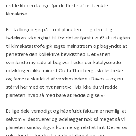
redde kloden længe før de fleste af os tænkte
klimakrise.
Fortællingen gik på – red planeten – og den slog
tydeligvis ikke rigtigt til, for det er først i 2019 at udsigten
til klimakatastrofe gik ægte mainstream og begyndte at
penetrere den kollektive bevidsthed. Det var en
svimlende myriade af begivenheder der katalyserede
udviklingen, ikke mindst Greta Thunbergs skolestrejke
og
famøse skældud
af verdensledere i Davos – og nu
står vi her med et nyt narrativ: Hvis ikke du vil redde
planeten, hvad så med bare at redde dig selv?
Et lige dele vemodigt og håbefuldt faktum er nemlig, at
selvom vi destruerer og ødelægger nok så meget så vil
planeten sandsynligvis komme sig relativt fint. Det er os
selv, der står for skud, og de utallige dyre- og