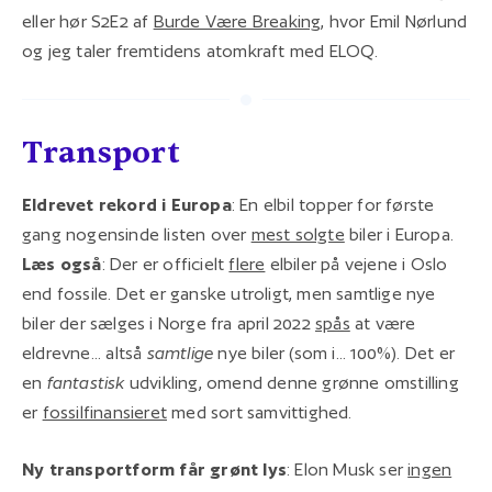
eller hør S2E2 af
Burde Være Breaking
, hvor Emil Nørlund
og jeg taler fremtidens atomkraft med ELOQ.
Transport
Eldrevet rekord i Europa
: En elbil topper for første
gang nogensinde listen over
mest solgte
biler i Europa.
Læs også
: Der er officielt
flere
elbiler på vejene i Oslo
end fossile. Det er ganske utroligt, men samtlige nye
biler der sælges i Norge fra april 2022
spås
at være
eldrevne... altså
samtlige
nye biler (som i... 100%). Det er
en
fantastisk
udvikling, omend denne grønne omstilling
er
fossilfinansieret
med sort samvittighed.
Ny transportform får grønt lys
: Elon Musk ser
ingen