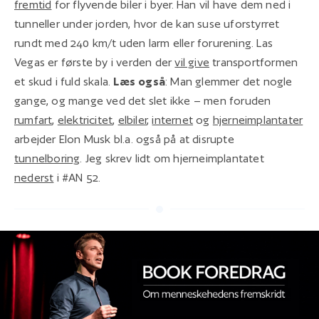
fremtid
for flyvende biler i byer. Han vil have dem ned i
tunneller under jorden, hvor de kan suse uforstyrret
rundt med 240 km/t uden larm eller forurening. Las
Vegas er første by i verden der
vil give
transportformen
et skud i fuld skala.
Læs også
: Man glemmer det nogle
gange, og mange ved det slet ikke – men foruden
rumfart
,
elektricitet
,
elbiler
,
internet
og
hjerneimplantater
arbejder Elon Musk bl.a. også på at disrupte
tunnelboring
. Jeg skrev lidt om hjerneimplantatet
nederst
i #AN 52.