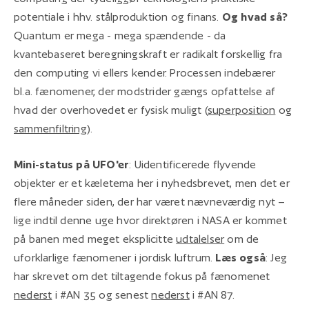
potentiale i hhv. stålproduktion og finans.
Og hvad så?
Quantum er mega - mega spændende - da
kvantebaseret beregningskraft er radikalt forskellig fra
den computing vi ellers kender. Processen indebærer
bl.a. fænomener, der modstrider gængs opfattelse af
hvad der overhovedet er fysisk muligt (
superposition
og
sammenfiltring
).
Mini-status på UFO'er
: Uidentificerede flyvende
objekter er et kæletema her i nyhedsbrevet, men det er
flere måneder siden, der har været nævneværdig nyt –
lige indtil denne uge hvor direktøren i NASA er kommet
på banen med meget eksplicitte
udtalelser
om de
uforklarlige fænomener i jordisk luftrum.
Læs også
: Jeg
har skrevet om det tiltagende fokus på fænomenet
nederst
i #AN 35 og senest
nederst
i #AN 87.