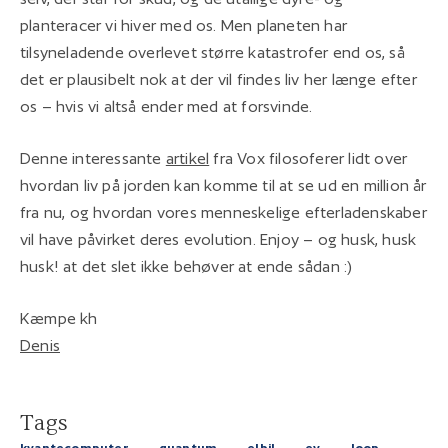
planteracer vi hiver med os. Men planeten har
tilsyneladende overlevet større katastrofer end os, så
det er plausibelt nok at der vil findes liv her længe efter
os – hvis vi altså ender med at forsvinde.
Denne interessante
artikel
fra Vox filosoferer lidt over
hvordan liv på jorden kan komme til at se ud en million år
fra nu, og hvordan vores menneskelige efterladenskaber
vil have påvirket deres evolution. Enjoy – og husk, husk
husk! at det slet ikke behøver at ende sådan :)
Kæmpe kh
Denis
Tags
kvantecomputer
quantum
elbil
ev
loop