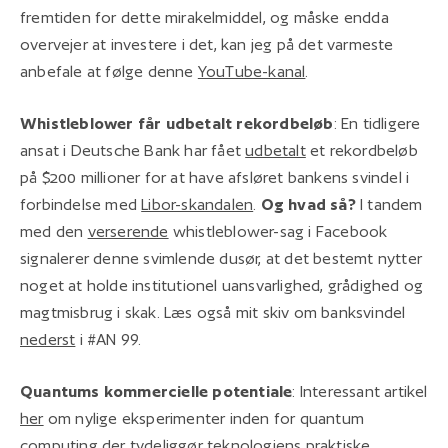
fremtiden for dette mirakelmiddel, og måske endda
overvejer at investere i det, kan jeg på det varmeste
anbefale at følge denne
YouTube-kanal
.
Whistleblower får udbetalt rekordbeløb
: En tidligere
ansat i Deutsche Bank har fået
udbetalt
et rekordbeløb
på $200 millioner for at have afsløret bankens svindel i
forbindelse med
Libor-skandalen
.
Og hvad så?
I tandem
med den
verserende
whistleblower-sag i Facebook
signalerer denne svimlende dusør, at det bestemt nytter
noget at holde institutionel uansvarlighed, grådighed og
magtmisbrug i skak. Læs også mit skiv om banksvindel
nederst
i #AN 99.
Quantums kommercielle potentiale
: Interessant artikel
her
om nylige eksperimenter inden for quantum
computing der tydeliggør teknologiens praktiske