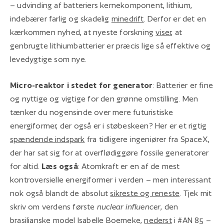
– udvinding af batteriers kernekomponent, lithium,
indebærer farlig og skadelig
minedrift
. Derfor er det en
kærkommen nyhed, at nyeste forskning
viser
, at
genbrugte lithiumbatterier er præcis lige så effektive og
levedygtige som nye.
Micro-reaktor i stedet for generator
: Batterier er fine
og nyttige og vigtige for den grønne omstilling. Men
tænker du nogensinde over mere futuristiske
energiformer, der også er i støbeskeen? Her er et rigtig
spændende indspark
fra tidligere ingeniører fra SpaceX,
der har sat sig for at overflødiggøre fossile generatorer
for altid.
Læs også
: Atomkraft er en af de mest
kontroversielle energiformer i verden – men interessant
nok også blandt de absolut
sikreste og reneste
. Tjek mit
skriv om verdens første
nuclear influencer
, den
brasilianske model Isabelle Boemeke,
nederst
i #AN 85 –