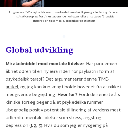
Udgivelse af 100+ nyhedsbreve om radikale fremskridt giver god erfaring. Book et
inspirationsoplæg for dine studerende, kollegaer eller ansatte og få positiv
inspiration til samtale, produkter og strategi!
Global udvikling
Mirakelmiddel mod mentale lidelser
: Har pandemien
åbnet døren til en ny æra inden for psykiatri i form af
psykedelisk terapi? Det argumenterer denne
TIME-
artikel
, og jeg kan kun knapt holde hovedet fra at nikke i
medgivende begejstring.
Hvorfor?
Fordi de seneste års
kliniske forsøg peger på, at psykedelika rummer
ubegribelig positiv potentiale til lindring af verdens mest
udbredte mentale lidelser som stress, angst og
depression (
1
,
2
,
3
). Hvis du som jeg er nysgerrig på