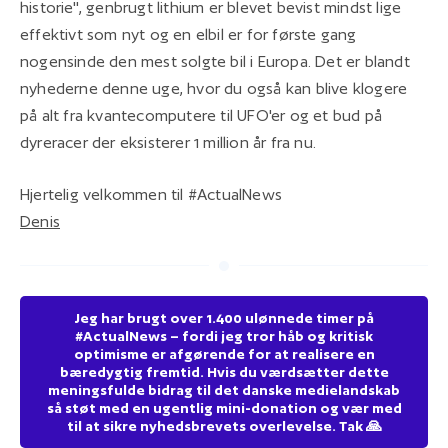
historie", genbrugt lithium er blevet bevist mindst lige
effektivt som nyt og en elbil er for første gang
nogensinde den mest solgte bil i Europa. Det er blandt
nyhederne denne uge, hvor du også kan blive klogere
på alt fra kvantecomputere til UFO'er og et bud på
dyreracer der eksisterer 1 million år fra nu.
Hjertelig velkommen til #ActualNews
Denis
Jeg har brugt over 1.400 ulønnede timer på
#ActualNews – fordi jeg tror håb og kritisk
optimisme er afgørende for at realisere en
bæredygtig fremtid. Hvis du værdsætter dette
meningsfulde bidrag til det danske medielandskab
så støt med en ugentlig mini-donation og vær med
til at sikre nyhedsbrevets overlevelse. Tak 🙏