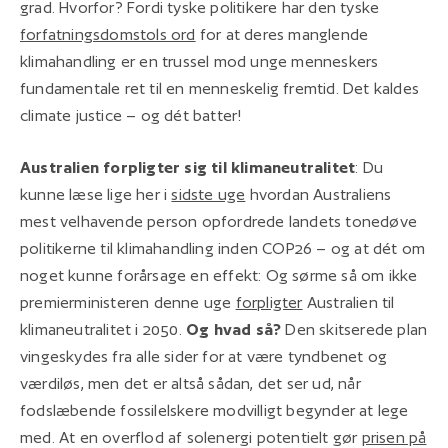
grad. Hvorfor? Fordi tyske politikere har den tyske
forfatningsdomstols ord
for at deres manglende
klimahandling er en trussel mod unge menneskers
fundamentale ret til en menneskelig fremtid. Det kaldes
climate justice – og dét batter!
Australien forpligter sig til klimaneutralitet
: Du
kunne læse lige her i
sidste uge
hvordan Australiens
mest velhavende person opfordrede landets tonedøve
politikerne til klimahandling inden COP26 – og at dét om
noget kunne forårsage en effekt: Og sørme så om ikke
premierministeren denne uge
forpligter
Australien til
klimaneutralitet i 2050.
Og hvad så?
Den skitserede plan
vingeskydes fra alle sider for at være tyndbenet og
værdiløs, men det er altså sådan, det ser ud, når
fodslæbende fossilelskere modvilligt begynder at lege
med. At en overflod af solenergi potentielt gør
prisen på