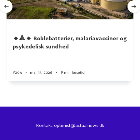
🔹🔺🔸 Boblebatterier, malariavacciner og
psykedelisk sundhed
#204
•
maj 15, 2026
•
9 min læsetid
Kontakt:
optimist@actualnews.dk